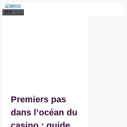
Skip
to
Menu
content
Premiers pas
dans l’océan du
casino : guide