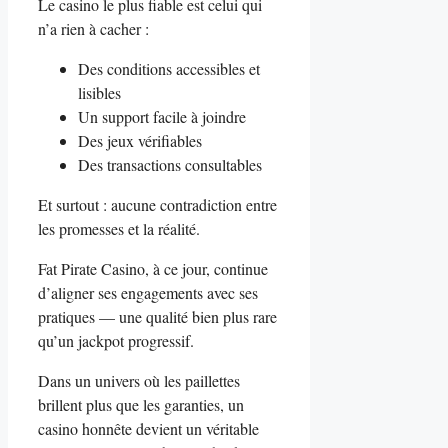
Le casino le plus fiable est celui qui
n’a rien à cacher :
Des conditions accessibles et
lisibles
Un support facile à joindre
Des jeux vérifiables
Des transactions consultables
Et surtout : aucune contradiction entre
les promesses et la réalité.
Fat Pirate Casino, à ce jour, continue
d’aligner ses engagements avec ses
pratiques — une qualité bien plus rare
qu’un jackpot progressif.
Dans un univers où les paillettes
brillent plus que les garanties, un
casino honnête devient un véritable