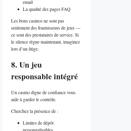
email
La qualité des pages FAQ
Les bons casinos ne sont pas
seulement des fournisseurs de jeux —
ce sont des prestataires de service. Si
le silence règne maintenant, imaginez
lors d’un litige.
8. Un jeu
responsable intégré
Un casino digne de confiance vous
aide à garder le contrôle.
Cherchez la présence de :
Limites de dépôt
personnalisables