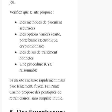
jeu.
Vérifiez que le site propose :
Des méthodes de paiement
sécurisées
Des options variées (carte,
portefeuille électronique,
cryptomonnaie)
Des délais de traitement
honnêtes
Une procédure KYC
raisonnable
Si un site encaisse rapidement mais
paie lentement, fuyez. Fat Pirate
Casino propose des politiques de
retrait claires, sans surprise inutile.
5. Des fournisseurs