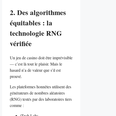
2. Des algorithmes
équitables : la
technologie RNG
vérifiée
Un jeu de casino doit être imprévisible
— c’est là tout le plaisir. Mais le
hasard n’a de valeur que s’il est
prouvé.
Les plateformes honnêtes utilisent des
générateurs de nombres aléatoires
(RNG) testés par des laboratoires tiers
comme :
iTech Labs