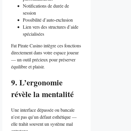
Notifications de durée de
session
Possibilité d’auto-exclusion
Lien vers des structures d’aide
spécialisées
Fat Pirate Casino intègre ces fonctions
directement dans votre espace joueur
— un outil précieux pour préserver
équilibre et plaisir.
9. L’ergonomie
révèle la mentalité
Une interface dépassée ou bancale
n’est pas qu’un défaut esthétique —
elle trahit souvent un système mal
entretenu.