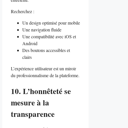
Recherchez :
Un design optimisé pour mobile
Une navigation fluide
Une compatibilité avec iOS et
Android
Des boutons accessibles et
clairs
L’expérience utilisateur est un miroir
du professionnalisme de la plateforme.
10. L’honnêteté se
mesure à la
transparence