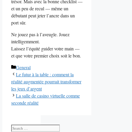
trésor. Mais avec la bonne checklist —
et un peu de recul — même un
débutant peut jeter l’ancre dans un
port sûr.
Ne jouez pas à l’aveugle. Jouez
intelligemment.
Laissez l’équité guider votre main —
et que votre premier choix soit le bon.
Categories
General
Le futur à la table : comment la
réalité augmentée pourrait transformer
les jeux d’argent
La salle de casino virtuelle comme
seconde réalité
Search