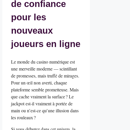
de confiance
pour les
nouveaux
joueurs en ligne
Le monde du casino numérique est
une merveille moderne — scintillant
de promesses, mais truffé de mirages.
Pour un œil non averti, chaque
plateforme semble prometteuse. Mais
que cache vraiment la surface ? Le
jackpot est-il vraiment à portée de
main ou n’est-ce qu’une illusion dans
les rouleaux ?
Si vous débutez dans cet univers, la