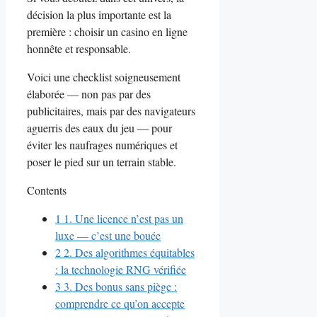
décision la plus importante est la
première : choisir un casino en ligne
honnête et responsable.
Voici une checklist soigneusement
élaborée — non pas par des
publicitaires, mais par des navigateurs
aguerris des eaux du jeu — pour
éviter les naufrages numériques et
poser le pied sur un terrain stable.
Contents
1
1. Une licence n’est pas un
luxe — c’est une bouée
2
2. Des algorithmes équitables
: la technologie RNG vérifiée
3
3. Des bonus sans piège :
comprendre ce qu’on accepte