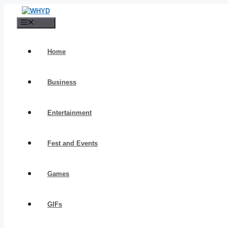
Skip
to
Menu
content
Home
Business
Entertainment
Fest and Events
Games
GIFs