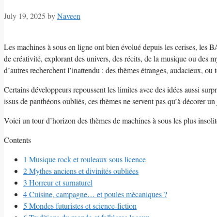
July 19, 2025
by
Naveen
Les machines à sous en ligne ont bien évolué depuis les cerises, les B
de créativité, explorant des univers, des récits, de la musique ou des 
d’autres recherchent l’inattendu : des thèmes étranges, audacieux, o
Certains développeurs repoussent les limites avec des idées aussi surpr
issus de panthéons oubliés, ces thèmes ne servent pas qu’à décorer un 
Voici un tour d’horizon des thèmes de machines à sous les plus insolites
Contents
1
Musique rock et rouleaux sous licence
2
Mythes anciens et divinités oubliées
3
Horreur et surnaturel
4
Cuisine, campagne… et poules mécaniques ?
5
Mondes futuristes et science-fiction