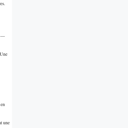
ves.
u —
. Une
 en
nt une