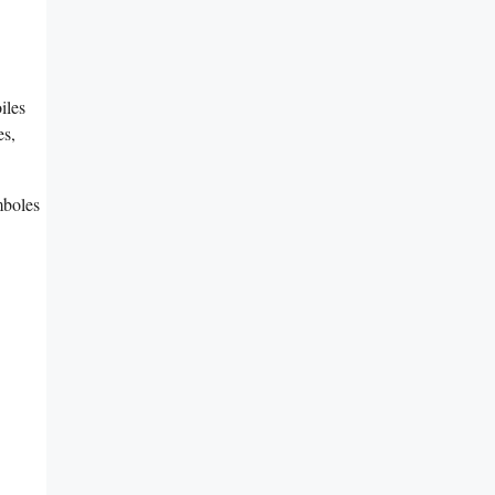
iles
es,
mboles