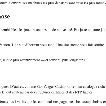
btilité. Souvent, les machines les plus décalées sont aussi les plus intuiti
hose
s semblables, les joueurs ont besoin de nouveauté. Pas juste un autre je
réaction. Une slot d’horreur vous tend. Une slot sucrée vous fait sourire
é, il joue plus attentivement — et souvent, plus longtemps.
lassiques. D’autres, comme StoneVegas Casino, offrent un catalogue riche
e tout soutenu par des structures certifiées et des RTP fiables.
thèmes aussi variés que les combinaisons gagnantes, beaucoup choisisse