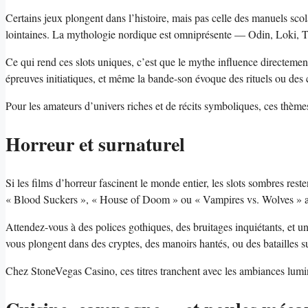
Certains jeux plongent dans l’histoire, mais pas celle des manuels scol
lointaines. La mythologie nordique est omniprésente — Odin, Loki, Th
Ce qui rend ces slots uniques, c’est que le mythe influence directement
épreuves initiatiques, et même la bande-son évoque des rituels ou des 
Pour les amateurs d’univers riches et de récits symboliques, ces thème
Horreur et surnaturel
Si les films d’horreur fascinent le monde entier, les slots sombres rest
« Blood Suckers », « House of Doom » ou « Vampires vs. Wolves » at
Attendez-vous à des polices gothiques, des bruitages inquiétants, et un
vous plongent dans des cryptes, des manoirs hantés, ou des batailles su
Chez StoneVegas Casino, ces titres tranchent avec les ambiances lumine