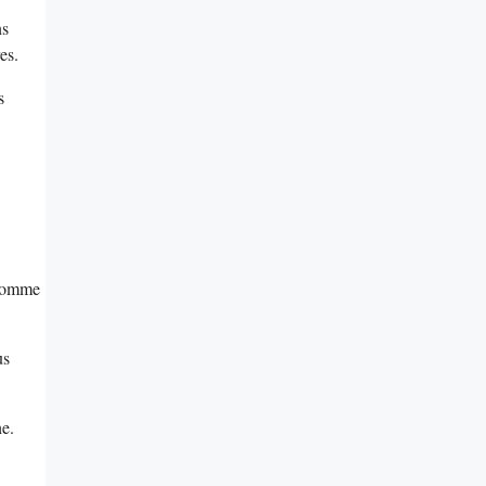
ns
es.
s
s comme
us
ne.