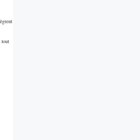
tègrent
 tout