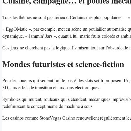
Cuisine, campagne… et poules méca
Tous les thèmes ne sont pas sérieux. Certains des plus populaires — et
« EggOMatic », par exemple, met en scène un poulailler automatisé qu
dynamique. « Jammin’ Jars », quant à lui, marie fruits colorés et ambi
Ces jeux ne cherchent pas la logique. Ils misent tout sur l’absurde, le fu
Mondes futuristes et science-fiction
Pour les joueurs qui veulent fuir le passé, les slots sci-fi proposent I
3D, aux effets de transition et aux sons électroniques.
Symboles qui mutent, rouleaux qui s’étendent, mécaniques imprévisi
redéfinissent le concept même de machine à sous.
Les casinos comme StoneVegas Casino renouvellent régulièrement leur c