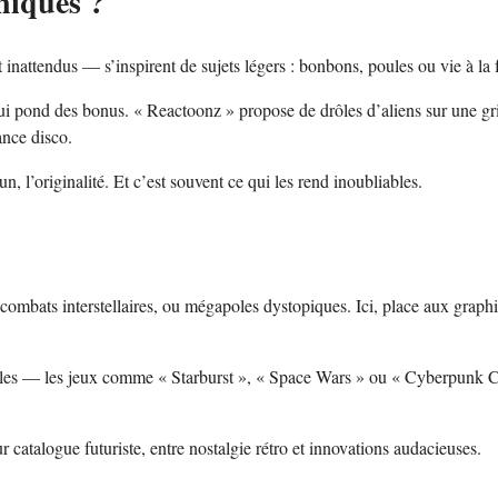
niques ?
 inattendus — s’inspirent de sujets légers : bonbons, poules ou vie à la 
i pond des bonus. « Reactoonz » propose de drôles d’aliens sur une gri
ance disco.
n, l’originalité. Et c’est souvent ce qui les rend inoubliables.
A, combats interstellaires, ou mégapoles dystopiques. Ici, place aux grap
bles — les jeux comme « Starburst », « Space Wars » ou « Cyberpunk C
atalogue futuriste, entre nostalgie rétro et innovations audacieuses.